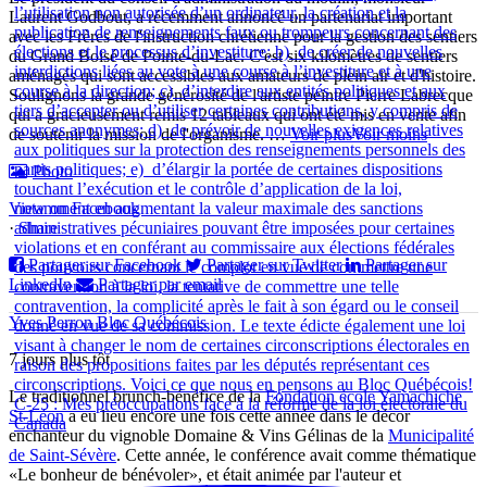
Laurent Godbout, a récemment annoncé un partenariat important
avec les Frères de l'instruction chrétienne pour la gestion des sentiers
du Grand Boisé de Pointe-du-Lac. C'est six kilomètres de sentiers
aménagés qui sont accessibles aux amateurs de plein air et d'histoire.
Soulignons la grande générosité de l'artiste peintre Pierre Labrecque
qui a gracieusement remis 12 tableaux qui ont été mis en vente afin
de soutenir la mission de l'organisme.
…
Voir plus
Voir moins
Photo
View on Facebook
·
Share
Partager sur Facebook
Partager sur Twitter
Partager sur
LinkedIn
Partager par email
Yves Perron Bloc Québécois
7 jours plus tôt
Le traditionnel brunch-bénéfice de la
Fondation école Yamachiche
C-25 : Mes préoccupations face à la réforme de la loi électorale du
St-Léon
a eu lieu encore une fois cette année dans le décor
Canada
enchanteur du vignoble Domaine & Vins Gélinas de la
Municipalité
de Saint-Sévère
. Cette année, le conférence avait comme thématique
«Le bonheur de bénévoler», et était animée par l'auteur et