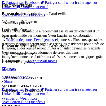
Partager sur Facebook
Partager sur Twitter
Partager sur
INFORMATIONS
LinkedIn
Partager par email
Bureau de circonscription de Louiseville
Yves Perron Bloc Québécois
343, avenue St-Laurent
2 semaines plus tôt
Louiseville, Québec
Mon attaché Dominique a récemment assisté au dévoilement d'un
beau projet initié par monsieur Yvon Laurin, en collaboration
J5V 1K2
ave
Maison de jeunes l’éveil jeunesse
l jeunesse. Plusieurs spectacles
d'artistes reconnus seront organisés dans les résidences pour aînés de
Bureau de circonscription de Berthierville
la région, et des jeunes seront invités à chanter devant les résidents.
C'est une occasion exceptionnelle de créer des liens
774, rue Notre-Dame
intergénérationnels et à offrir aux aînés des moments magiques grâce
à la musique.
…
Voir plus
Voir moins
Berthierville (Québec)
Photo
J0K 1A0
View on Facebook
Téléphone : 819-228-1210
·
Share
Sans frais : 1-866-311-1210
Partager sur Facebook
Partager sur Twitter
Partager sur
Télécopieur : 819-228-1181
LinkedIn
Partager par email
yves.perron@parl.gc.ca
Yves Perron Bloc Québécois