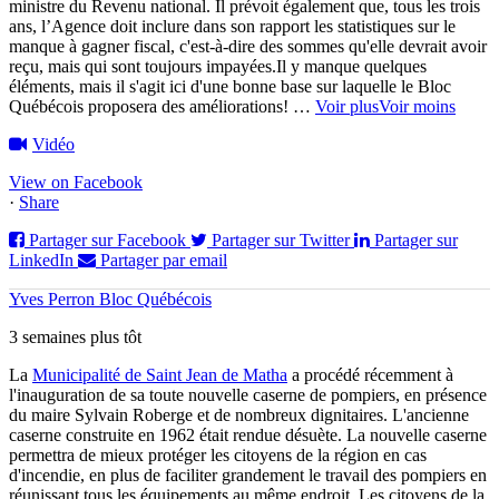
ministre du Revenu national.
Il prévoit également que, tous les trois
ans, l’Agence doit inclure dans son rapport les statistiques sur le
manque à gagner fiscal, c'est-à-dire des sommes qu'elle devrait avoir
reçu, mais qui sont toujours impayées.
Il y manque quelques
éléments, mais il s'agit ici d'une bonne base sur laquelle le Bloc
Québécois proposera des améliorations!
…
Voir plus
Voir moins
Vidéo
View on Facebook
·
Share
Partager sur Facebook
Partager sur Twitter
Partager sur
LinkedIn
Partager par email
Yves Perron Bloc Québécois
3 semaines plus tôt
La
Municipalité de Saint Jean de Matha
a procédé récemment à
l'inauguration de sa toute nouvelle caserne de pompiers, en présence
du maire Sylvain Roberge et de nombreux dignitaires. L'ancienne
caserne construite en 1962 était rendue désuète. La nouvelle caserne
permettra de mieux protéger les citoyens de la région en cas
d'incendie, en plus de faciliter grandement le travail des pompiers en
réunissant tous les équipements au même endroit. Les citoyens de la