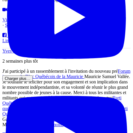
Vidéo
View on Facebook
·
Share
Partager sur Facebook
Partager sur Twitter
Partager sur
LinkedIn
Partager par email
Yves Perron Bloc Québécois
2 semaines plus tôt
J'ai participé à un rassemblement à l'invitation du nouveau pré
Forum
jeunesse du Bloc Québécois de la Mauricie
Mauricie Samuel Vallée.
Charger plus…
Je souhaite le féliciter pour son engagement et son implication dans
le mouvement indépendantiste, et sa volonté de réunir le plus grand
nombre possible de jeunes à la cause. Merci à tous les militantes et
militants qui ont participé à cet événement, ainsi qu'aux troi
Parti
Québécois
Parti Québécois
Isabelle Blais-candidate pour le Parti
québécois dans Maskinongé
da
René Branchaud
René Brancha
Parti
Québécois – Champlain
ois
Élodie Murphy-Gauthier
Murphy-
Gauthier
Parti Québécois de Laviolette—Saint-Maurice
e—Saint-
Maurice.
…
Voir plus
Voir moins