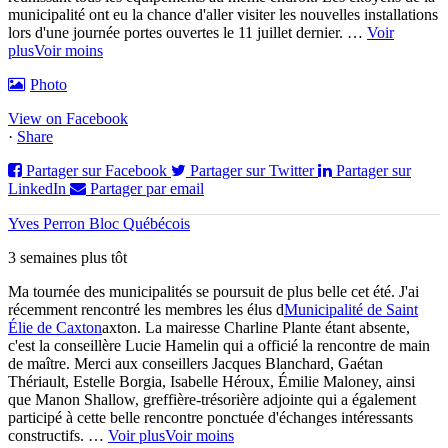
municipalité ont eu la chance d'aller visiter les nouvelles installations
lors d'une journée portes ouvertes le 11 juillet dernier.
…
Voir
plus
Voir moins
Photo
View on Facebook
·
Share
Partager sur Facebook
Partager sur Twitter
Partager sur
LinkedIn
Partager par email
Yves Perron Bloc Québécois
3 semaines plus tôt
Ma tournée des municipalités se poursuit de plus belle cet été. J'ai
récemment rencontré les membres les élus d
Municipalité de Saint
Élie de Caxton
axton. La mairesse Charline Plante étant absente,
c'est la conseillère Lucie Hamelin qui a officié la rencontre de main
de maître. Merci aux conseillers Jacques Blanchard, Gaétan
Thériault, Estelle Borgia, Isabelle Héroux, Émilie Maloney, ainsi
que Manon Shallow, greffière-trésorière adjointe qui a également
participé à cette belle rencontre ponctuée d'échanges intéressants
constructifs.
…
Voir plus
Voir moins