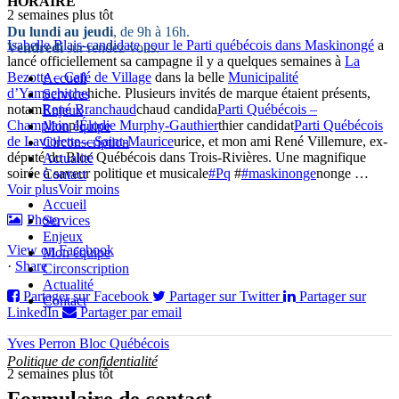
HORAIRE
2 semaines plus tôt
Du lundi au jeudi
, de 9h à 16h.
Isabelle Blais-candidate pour le Parti québécois dans Maskinongé
a
Vendredi
sur rendez-vous.
lancé officiellement sa campagne il y a quelques semaines à
La
Bezotte – Café de Village
dans la belle
Municipalité
Accueil
d’Yamachiche
hiche. Plusieurs invités de marque étaient présents,
Services
notam
René Branchaud
chaud candida
Parti Québécois –
Enjeux
Champlain
pl
Élodie Murphy-Gauthier
thier candidat
Parti Québécois
Mon équipe
de Laviolette—Saint-Maurice
urice, et mon ami René Villemure, ex-
Circonscription
député du Bloc Québécois dans Trois-Rivières. Une magnifique
Actualité
soirée à saveur politique et musicale
#Pq
#
#maskinonge
nonge
…
Contact
Voir plus
Voir moins
Accueil
Photo
Services
Enjeux
View on Facebook
Mon équipe
·
Share
Circonscription
Actualité
Partager sur Facebook
Partager sur Twitter
Partager sur
Contact
LinkedIn
Partager par email
Yves Perron Bloc Québécois
Politique de confidentialité
2 semaines plus tôt
Formulaire de contact