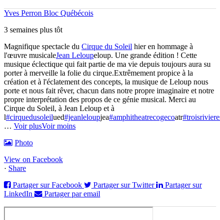
Yves Perron Bloc Québécois
3 semaines plus tôt
Magnifique spectacle du
Cirque du Soleil
hier en hommage à
l'œuvre musicale
Jean Leloup
eloup. Une grande édition ! Cette
musique éclectique qui fait partie de ma vie depuis toujours aura su
porter à merveille la folie du cirque.
Extrêmement propice à la
création et à l'éclatement des concepts, la musique de Leloup nous
porte et nous fait rêver, chacun dans notre propre imaginaire et notre
propre interprétation des propos de ce génie musical. Merci au
Cirque du Soleil, à Jean Leloup et à
l
#cirquedusoleil
ued
#jeanleloup
jea
#amphitheatrecogeco
atr
#troisriviere
…
Voir plus
Voir moins
Photo
View on Facebook
·
Share
Partager sur Facebook
Partager sur Twitter
Partager sur
LinkedIn
Partager par email