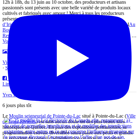
12h à 18h, du 13 juin au 10 octobre, des producteurs et artisans
passionnés sont présents avec une belle variété de produits locaux
cultivés et fabriqués avec amour ! Merci à tous les producteurs
présents lors de mon passage :
Mon Panier Bio-Aux Jardins
d’Irisa
Ir
Miel et Venin
Ve
Érablière Maillé Rouleau Rainville Inc.
I
Au
Bout du Rang
Ran
Chez La
Renarde
nard
#MarchePublic
ub
#stfelixdevalois
al
#Matawinie
winie
…
Voir plus
Voir moins
Photo
View on Facebook
·
Share
Partager sur Facebook
Partager sur Twitter
Partager sur
LinkedIn
Partager par email
Yves Perron Bloc Québécois
6 jours plus tôt
Le
Moulin seigneurial de Pointe-du-Lac
situé à Pointe-du-Lac (
Ville
de Trois-Rivières
) est sans aucun doute un des plus beaux sites
historiques au Québec. En plus des expositions permanentes, sa
programmation estivale diversifiée saura plaire aux petits et grands.
Le président du conseil d'administration du moulin, monsieur