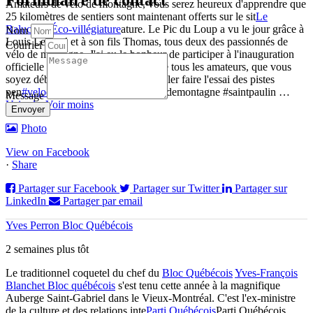
Amateurs de vélo de montagne, vous serez heureux d'apprendre que
25 kilomètres de sentiers sont maintenant offerts sur le sit
Le
Baluchon Éco-villégiature
ature. Le Pic du Loup a vu le jour grâce à
Nom
Louis Lessard et à son fils Thomas, tous deux des passionnés de
Courriel
vélo de montagne. J'ai eu le bonheur de participer à l'inauguration
officielle le 4 juillet dernier, et j'invite tous les amateurs, que vous
soyez débutant ou professionnel, à aller faire l'essai des pistes
pen
#velodemontagne
ai
#saintpaulin
odemontagne #saintpaulin
…
Message
Voir plus
Voir moins
Envoyer
Photo
View on Facebook
·
Share
Partager sur Facebook
Partager sur Twitter
Partager sur
LinkedIn
Partager par email
Yves Perron Bloc Québécois
2 semaines plus tôt
Le traditionnel coquetel du chef du
Bloc Québécois
Yves-François
Blanchet Bloc québécois
s'est tenu cette année à la magnifique
Auberge Saint-Gabriel dans le Vieux-Montréal. C'est l'ex-ministre
de la culture et des relations inte
Parti Québécois
Parti Québécois