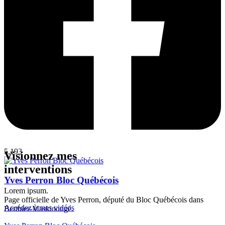
5,193
Visionnez mes
interventions
Yves Perron Bloc Québécois
Lorem ipsum.
Page officielle de Yves Perron, député du Bloc Québécois dans
Accédez à mes vidéos
Berthier-Maskinongé.