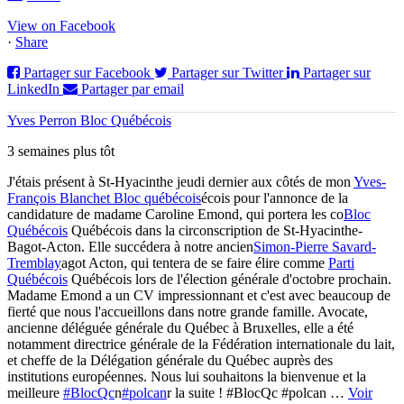
View on Facebook
·
Share
Partager sur Facebook
Partager sur Twitter
Partager sur
LinkedIn
Partager par email
Yves Perron Bloc Québécois
3 semaines plus tôt
J'étais présent à St-Hyacinthe jeudi dernier aux côtés de mon
Yves-
François Blanchet Bloc québécois
écois pour l'annonce de la
candidature de madame Caroline Emond, qui portera les co
Bloc
Québécois
Québécois dans la circonscription de St-Hyacinthe-
Bagot-Acton. Elle succédera à notre ancien
Simon-Pierre Savard-
Tremblay
agot Acton, qui tentera de se faire élire comme
Parti
Québécois
Québécois lors de l'élection générale d'octobre prochain.
Madame Emond a un CV impressionnant et c'est avec beaucoup de
fierté que nous l'accueillons dans notre grande famille. Avocate,
ancienne déléguée générale du Québec à Bruxelles, elle a été
notamment directrice générale de la Fédération internationale du lait,
et cheffe de la Délégation générale du Québec auprès des
institutions européennes. Nous lui souhaitons la bienvenue et la
meilleure
#BlocQc
n
#polcan
r la suite !
#BlocQc #polcan
…
Voir