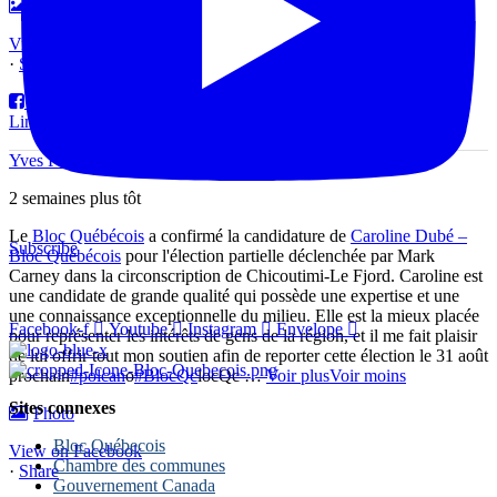
Photo
View on Facebook
·
Share
Partager sur Facebook
Partager sur Twitter
Partager sur
LinkedIn
Partager par email
Yves Perron Bloc Québécois
2 semaines plus tôt
Le
Bloc Québécois
a confirmé la candidature de
Caroline Dubé –
Subscribe
Bloc Québécois
pour l'élection partielle déclenchée par Mark
Carney dans la circonscription de Chicoutimi-Le Fjord. Caroline est
une candidate de grande qualité qui possède une expertise et une
une connaissance exceptionnelle du milieu. Elle est la mieux placée
Facebook-f
Youtube
Instagram
Envelope
pour représenter les intérêts de gens de la région, et il me fait plaisir
de lui offrir tout mon soutien afin de reporter cette élection le 31 août
prochain
#polcan
o
#BlocQc
locQc
…
Voir plus
Voir moins
Sites connexes
Photo
Bloc Québecois
View on Facebook
Chambre des communes
·
Share
Gouvernement Canada