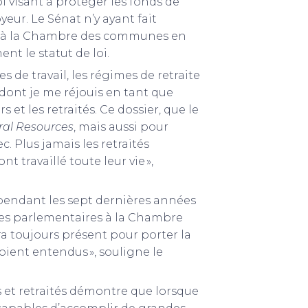
oi visant à protéger les fonds de
oyeur. Le Sénat n’y ayant fait
e à la Chambre des communes en
nt le statut de loi.
s de travail, les régimes de retraite
dont je me réjouis en tant que
 et les retraités. Ce dossier, que le
ural Resources
, mais aussi pour
. Plus jamais les retraités
nt travaillé toute leur vie »,
s pendant les sept dernières années
 les parlementaires à la Chambre
a toujours présent pour porter la
soient entendus », souligne le
rs et retraités démontre que lorsque