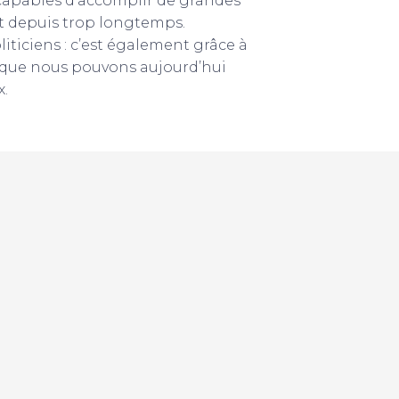
capables d’accomplir de grandes
t depuis trop longtemps.
iticiens : c’est également grâce à
al que nous pouvons aujourd’hui
x.