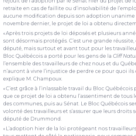
réjouit de l’adoption par le Sénat hier du projet de l
retraite en cas de faillite ou d’insolvabilité de l’empl
aucune modification depuis son adoption unanim
novembre dernier, le projet de loi a obtenu directeme
« Après trois projets de loi déposés et plusieurs année
sont désormais protégés. C’est une grande réussite, 
député, mais surtout et avant tout pour les travailleurs
Bloc Québécois a porté pour les gens de la
Cliff Nat
l’ensemble des travailleurs de chez nous et du Québec
n’auront à vivre l’injustice de perdre ce pour quoi ils o
explique M. Champoux.
« C’est grâce à l’inlassable travail du Bloc Québécoi
que ce projet de loi a obtenu l’assentiment de tous
des communes, puis au Sénat. Le Bloc Québécois ser
volonté des travailleurs et s’assurer que leurs droits 
député de Drummond.
« L’adoption hier de la loi protégeant nos travailleu