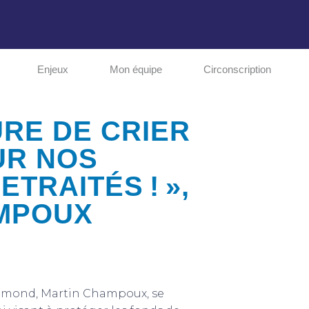
Enjeux
Mon équipe
Circonscription
URE DE CRIER
UR NOS
TRAITÉS ! »,
MPOUX
mond, Martin Champoux, se