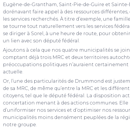
Eugène-de-Grantham, Saint-Pie-de-Guire et Sainte-B
dorénavant faire appel à des ressources différentes,
les services recherchés. À titre d’exemple, une famill
se tourne tout naturellement vers les services fédér
se diriger à Sorel, à une heure de route, pour obteni
un lien avec son député fédéral.
Ajoutons à cela que nos quatre municipalités se joi
comptant déjà trois MRC et deux territoires autochto
préoccupations politiques n’auraient certainement 
actuelle.
Or, l’une des particularités de Drummond est justem
de sa MRC, de même qu’entre la MRC et les différente
citoyens, tel que le député fédéral. La disposition ac
concertation menant à des actions communes. Elle n
d’uniformiser nos services et d’optimiser nos ressourc
municipalités moins densément peuplées de la région
notre groupe.