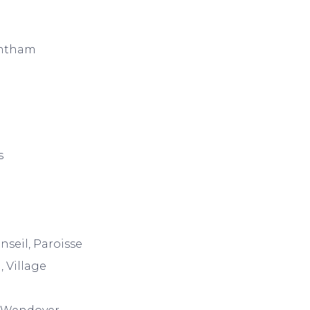
antham
s
seil, Paroisse
 Village