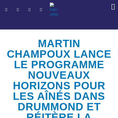
MARTIN
CHAMPOUX LANCE
LE PROGRAMME
NOUVEAUX
HORIZONS POUR
LES AÎNÉS DANS
DRUMMOND ET
RÉITÈRE LA