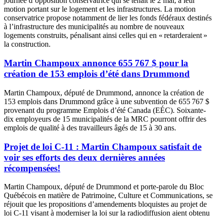
journée d’opposition conservatrice qui se tenait le 2 mai, à leur
motion portant sur le logement et les infrastructures. La motion
conservatrice propose notamment de lier les fonds fédéraux destinés
à l’infrastructure des municipalités au nombre de nouveaux
logements construits, pénalisant ainsi celles qui en « retarderaient »
la construction.
Martin Champoux annonce 655 767 $ pour la
création de 153 emplois d’été dans Drummond
Martin Champoux, député de Drummond, annonce la création de
153 emplois dans Drummond grâce à une subvention de 655 767 $
provenant du programme Emplois d’été Canada (EÉC). Soixante-
dix employeurs de 15 municipalités de la MRC pourront offrir des
emplois de qualité à des travailleurs âgés de 15 à 30 ans.
Projet de loi C-11 : Martin Champoux satisfait de
voir ses efforts des deux dernières années
récompensées!
Martin Champoux, député de Drummond et porte-parole du Bloc
Québécois en matière de Patrimoine, Culture et Communications, se
réjouit que les propositions d’amendements bloquistes au projet de
loi C-11 visant à moderniser la loi sur la radiodiffusion aient obtenu